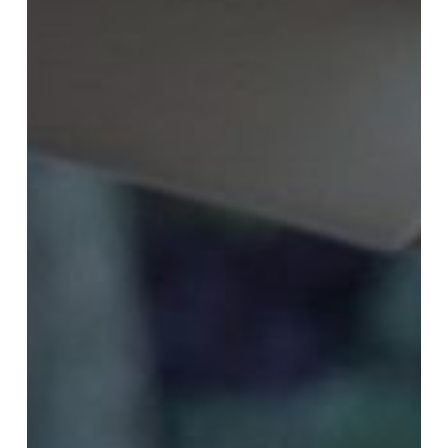
Proposta
de
Habilitação
Que
Ameaça
os
Mais
Vulneráveis:
Um
Retrocesso
Social
no
Trânsito
Brasileiro