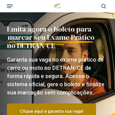
Menu
Skip
to
sear
main
content
Emita agora o boleto para
marcar seu Exame Prático
no DETRAN/CE
Garanta sua vaga no exame prático de
carro ou moto no DETRAN/CE de
forma rápida e segura.
Acesse o
sistema oficial, gere o boleto e finalize
sua marcação sem complicações.
Clique aqui e garanta sua vaga!