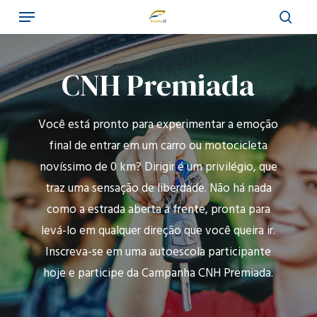
Menu
Skip
to
sear
main
content
CNH Premiada
Você está pronto para experimentar a emoção
final de entrar em um carro ou motocicleta
novíssimo de 0 km? Dirigir é um privilégio, que
traz uma sensação de liberdade. Não há nada
como a estrada aberta à frente, pronta para
levá-lo em qualquer direção que você queira ir.
Inscreva-se em uma autoescola participante
hoje e participe da Campanha CNH Premiada.