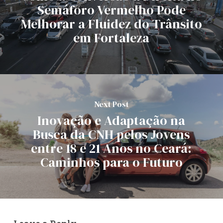
Semáforo Vermelho Pode
Melhorar a Fluidez do Trânsito
em Fortaleza
Next Post
Inovação e Adaptação na
Busca da CNH pelos Jovens
entre 18 e 21 Anos no Ceará:
Caminhos para o Futuro