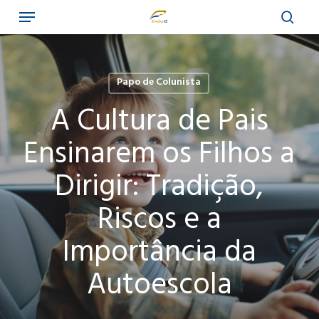
Menu
Skip
to
sear
main
content
Papo de Colunista
A Cultura de Pais
Ensinarem os Filhos a
Dirigir: Tradição,
Riscos e a
Importância da
Autoescola