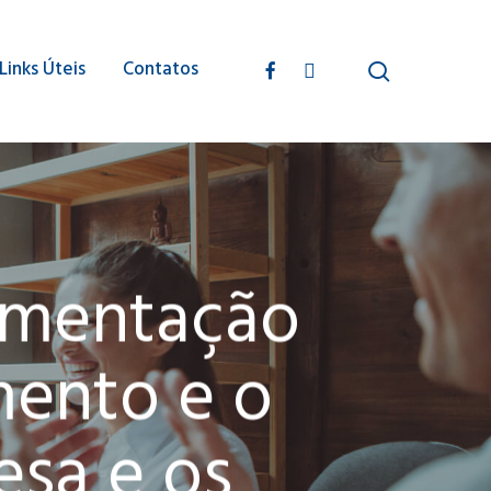
search
facebook
instagram
Links Úteis
Contatos
lementação
mento e o
esa e os