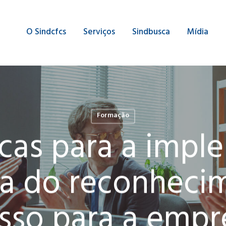
O Sindcfcs
Serviços
Sindbusca
Mídia
Formação
icas para a imp
ra do reconheci
isso para a empr