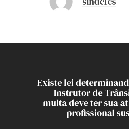
sindcfcs
Existe lei determinan
Instrutor de Trân
multa deve ter sua a
profissional s