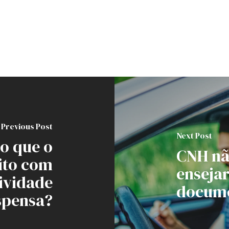
Previous Post
Next Post
do que o
CNH nã
sito com
ensejar
tividade
docum
uspensa?