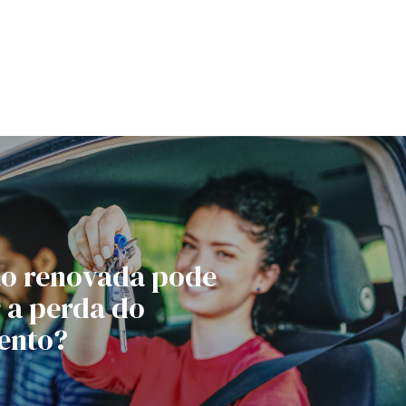
o renovada pode
 a perda do
ento?