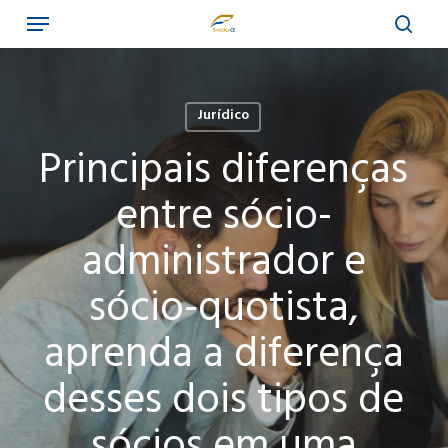
Menu
Skip
to
sear
main
content
Jurídico
Principais diferenças
entre sócio-
administrador e
sócio-quotista,
aprenda a diferença
desses dois tipos de