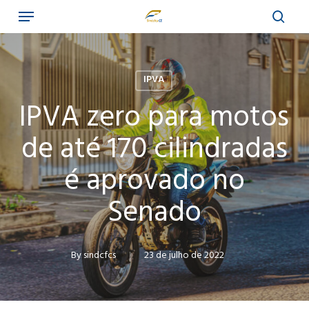
Menu
Skip
to
sear
main
content
IPVA
IPVA zero para motos
de até 170 cilindradas
é aprovado no
Senado
By
sindcfcs
23 de julho de 2022