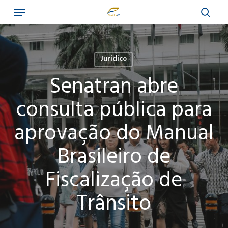
Menu
Skip
to
sear
main
content
Jurídico
Senatran abre
consulta pública para
aprovação do Manual
Brasileiro de
Fiscalização de
Trânsito