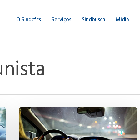
O Sindcfcs
Serviços
Sindbusca
Mídia
nista
As
Mulheres
no
volante: