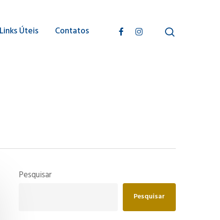
search
facebook
instagram
Links Úteis
Contatos
Pesquisar
Pesquisar