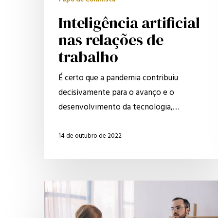
Papo de Colunista
Inteligência artificial
nas relações de
trabalho
É certo que a pandemia contribuiu
decisivamente para o avanço e o
desenvolvimento da tecnologia,…
14 de outubro de 2022
Saiba
mais
sobre