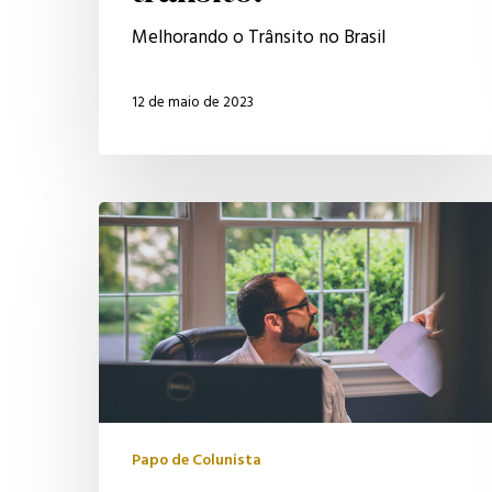
trânsito.
Melhorando o Trânsito no Brasil
12 de maio de 2023
Postagem
contra
empregador
é
considerada
ofensiva
sendo
motivo
Papo de Colunista
para