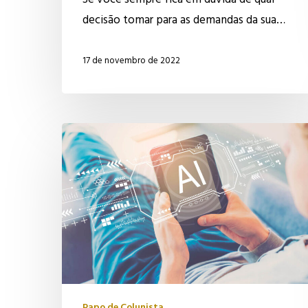
Se você sempre fica em dúvida de qual
decisão tomar para as demandas da sua…
17 de novembro de 2022
Inteligência
artificial
nas
relações
de
trabalho