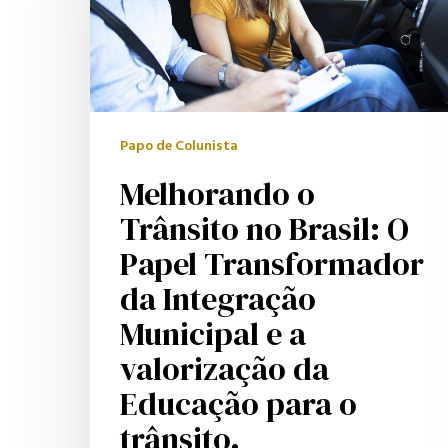
Brasil:
O
Papel
Transformador
da
Papo de Colunista
Integração
Melhorando o
Municipal
Trânsito no Brasil: O
e
Papel Transformador
a
da Integração
valorização
Municipal e a
da
Educação
valorização da
Hit enter to search or ESC to close
para
Educação para o
o
trânsito.