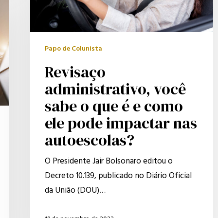
é
e
como
ele
Papo de Colunista
pode
Revisaço
impactar
administrativo, você
nas
sabe o que é e como
autoescolas?
ele pode impactar nas
autoescolas?
O Presidente Jair Bolsonaro editou o
Decreto 10.139, publicado no Diário Oficial
da União (DOU)…