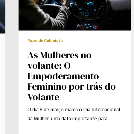
O
Empoderamento
Feminino
por
Papo de Colunista
trás
As Mulheres no
do
Volante
volante: O
Empoderamento
Feminino por trás do
Volante
O dia 8 de março marca o Dia Internacional
da Mulher, uma data importante para…