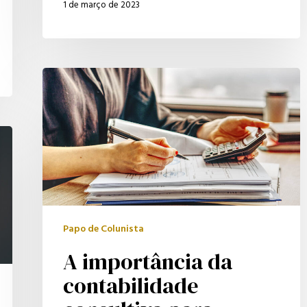
1 de março de 2023
A
importância
da
contabilidade
consultiva
para
tomada
de
Papo de Colunista
decisões
A importância da
contabilidade