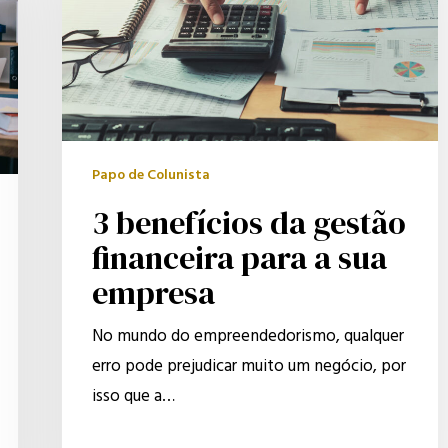
financeira
para
a
sua
empresa
Papo de Colunista
3 benefícios da gestão
financeira para a sua
empresa
No mundo do empreendedorismo, qualquer
erro pode prejudicar muito um negócio, por
isso que a…