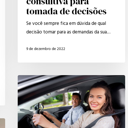
consultiva para
tomada de decisões
Se você sempre fica em dúvida de qual
decisão tomar para as demandas da sua…
9 de dezembro de 2022
Revisaço
administrativo,
você
sabe
o
que