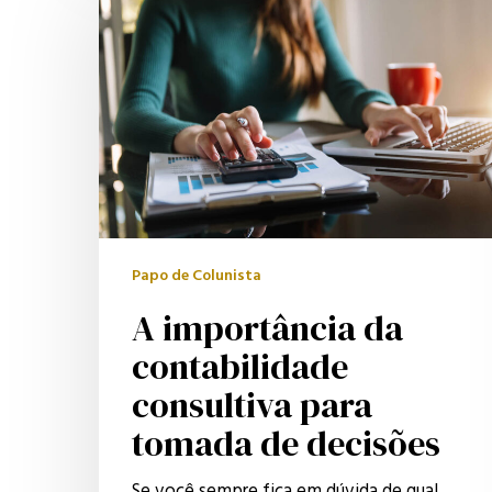
importância
da
contabilidade
consultiva
para
tomada
de
decisões
Papo de Colunista
A importância da
contabilidade
consultiva para
tomada de decisões